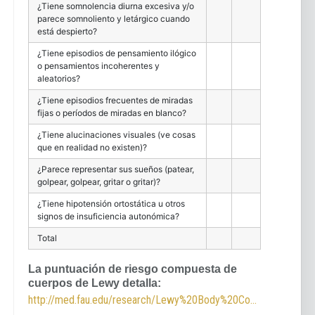
¿Tiene somnolencia diurna excesiva y/o
parece somnoliento y letárgico cuando
está despierto?
¿Tiene episodios de pensamiento ilógico
o pensamientos incoherentes y
aleatorios?
¿Tiene episodios frecuentes de miradas
fijas o períodos de miradas en blanco?
¿Tiene alucinaciones visuales (ve cosas
que en realidad no existen)?
¿Parece representar sus sueños (patear,
golpear, golpear, gritar o gritar)?
¿Tiene hipotensión ortostática u otros
signos de insuficiencia autonómica?
Total
La puntuación de riesgo compuesta de
cuerpos de Lewy detalla:
http://med.fau.edu/research/Lewy%20Body%20Composite%20Risk%20Score%20Form%20and%20Instructions.pdf